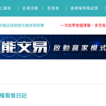
上課程
近期活動
部落格
選擇權策略試算
勢盤這樣做逮住機會狠狠賺
一次就學會選擇權，多空皆
選擇權看盤日記