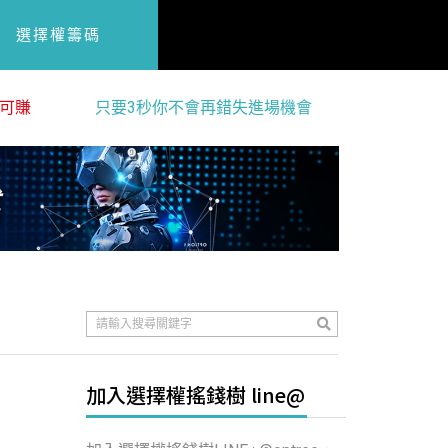
選擇權籌碼
可賺
只要3秒你不會再錯失進場機會
加入選擇權搖錢樹 line@