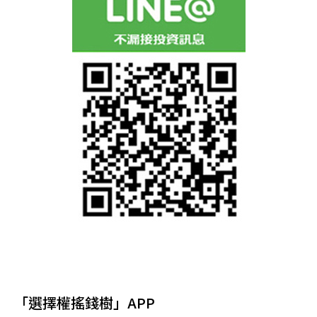
「選擇權搖錢樹」APP