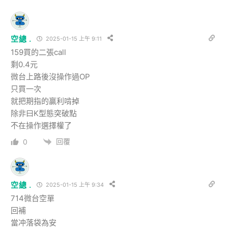
空總 .
2025-01-15 上午 9:11
159買的二張call
剩0.4元
微台上路後沒操作過OP
只買一次
就把期指的贏利啃掉
除非曰K型態突破點
不在操作選擇權了
回覆
0
空總 .
2025-01-15 上午 9:34
714微台空單
回補
當冲落袋為安