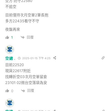
空方 防守22580
不追空
目前僅持次月空單2筆長抱
多方22435看守不守
夜盤再來
回覆
1
空總 .
2025-01-15 下午 4:25
目前22520
現貨22617附近
找轉折空03次月空單留倉
23101 02微台空落袋為安
回覆
0