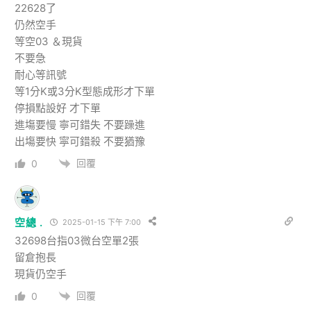
22628了
仍然空手
等空03 ＆現貨
不要急
耐心等訊號
等1分K或3分K型態成形才下單
停損點設好 才下單
進塲要慢 寧可錯失 不要躁進
出塲要快 寜可錯殺 不要猶豫
回覆
0
空總 .
2025-01-15 下午 7:00
32698台指03微台空單2張
留倉抱長
現貨仍空手
回覆
0