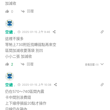
加減收
回覆
0
空總 .
2025-01-15 上午 9:46
這裡不摸多
等牠上730附近找轉弱點再來空
區間加減收要落袋 別凹
小小二張 加減收
回覆
2
查看回覆
(1)
空總 .
2025-01-15 上午 10:38
仍在570～740區間內震
卡中間別浪費錢
上下緣停損設20點才操作
日線仍在箱內