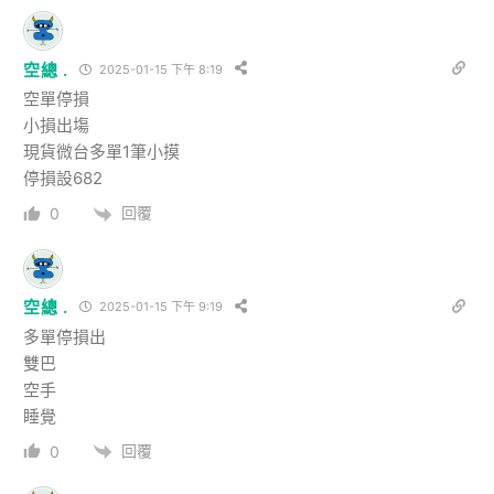
空總 .
2025-01-15 下午 8:19
空單停損
小損出塲
現貨微台多單1筆小摸
停損設682
回覆
0
空總 .
2025-01-15 下午 9:19
多單停損出
雙巴
空手
睡覺
回覆
0