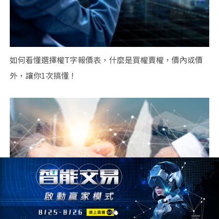
如何看懂選擇權T字報價表，什麼是買權賣權，價內或價
外，讓你1次搞懂 !