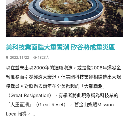
美科技業面臨大重置潮 矽谷將成重災區
2022/11/22
1823人
現在並未出現2000年的達康泡沫，或是像2008年爆發金
融風暴而引發經濟大衰退，但美國科技業卻相繼傳出大規
模裁員。對照過去兩年在全美掀起的「大離職潮」
（Great Resignation），有學者將此現象稱為科技業的
「大重置潮」（Great Reset）。 舊金山媒體Mission
Local報導，...