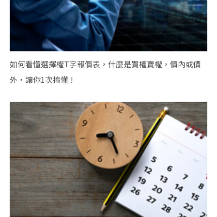
如何看懂選擇權T字報價表，什麼是買權賣權，價內或價
外，讓你1次搞懂 !