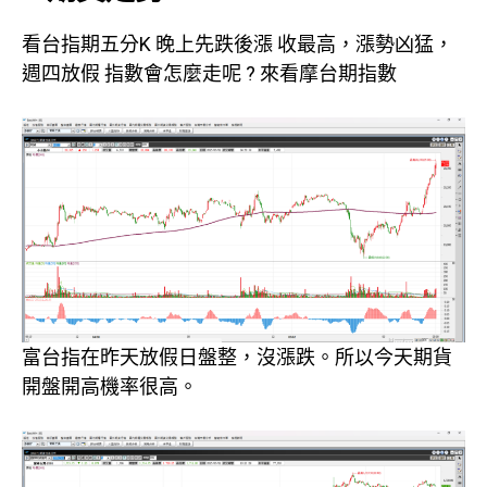
看台指期五分K 晚上先跌後漲 收最高，漲勢凶猛，
週四放假 指數會怎麼走呢 ? 來看摩台期指數
富台指在昨天放假日盤整，沒漲跌。所以今天期貨
開盤開高機率很高。