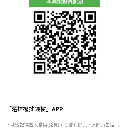
「選擇權搖錢樹」APP
下載後記得登入會員(免費)，才會有好康~ 這好康包括只