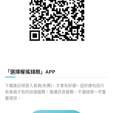
「選擇權搖錢樹」APP
下載後記得登入會員(免費)，才會有好康~ 這好康包括只
有會員才有的加值服務，推播訊息服務，不漏接第一手重
要資訊。