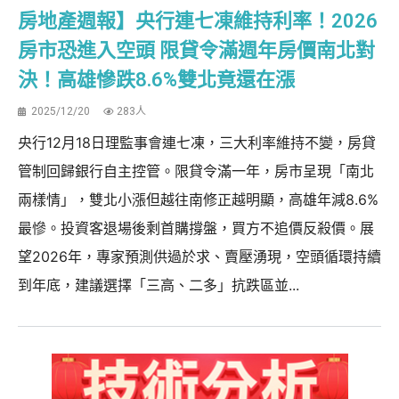
房地產週報】央行連七凍維持利率！2026
房市恐進入空頭 限貸令滿週年房價南北對
決！高雄慘跌8.6%雙北竟還在漲
2025/12/20
283人
央行12月18日理監事會連七凍，三大利率維持不變，房貸
管制回歸銀行自主控管。限貸令滿一年，房市呈現「南北
兩樣情」，雙北小漲但越往南修正越明顯，高雄年減8.6%
最慘。投資客退場後剩首購撐盤，買方不追價反殺價。展
望2026年，專家預測供過於求、賣壓湧現，空頭循環持續
到年底，建議選擇「三高、二多」抗跌區並...