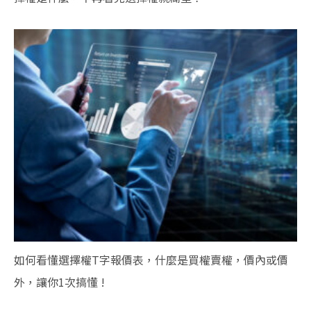
如何看懂選擇權T字報價表，什麼是買權賣權，價內或價
外，讓你1次搞懂 !