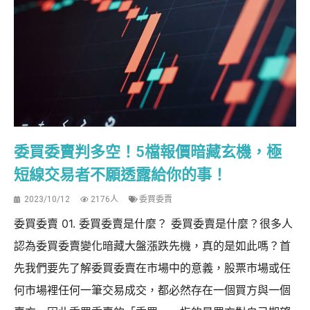
委買委賣判多空！5檔報價暗藏玄機，極
短線交易者不願透露給你的事！
2023/10/12
2176人
委買委賣
委買委賣 01. 委買委賣是什麼？ 委買委賣是什麼？很多人
認為委買委賣變化暗藏大盤漲跌先機，真的是如此嗎？首
先我們要先了解委買委賣在市場中的意義，股票市場或任
何市場裡任何一筆交易成交，都必然存在一個買方與一個