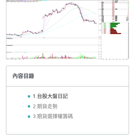
內容目錄
1.台股大盤日記
2.期貨走勢
3.期貨選擇權籌碼