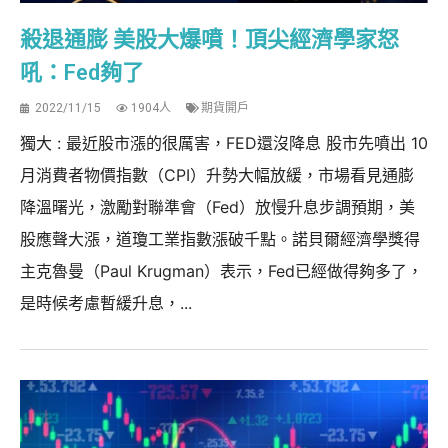
殺退通膨 美股大爆噴！頂尖經濟學家怒
吼：Fed夠了
2022/11/15
1904人
期貨開戶
獨大 : 最近股市漲的很厲害，FED還沒降息 股市先噴出 10
月消費者物價指數（CPI）升勢大幅放緩，市場看見通膨
降溫曙光，激勵對聯準會（Fed）放慢升息步調預期，美
股應聲大漲，道瓊工業指數漲破千點。諾貝爾經濟學獎得
主克魯曼（Paul Krugman）表示，Fed已經做得夠多了，
是時候考慮暫緩升息，...