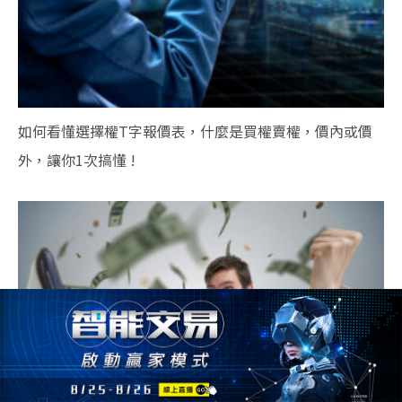
如何看懂選擇權T字報價表，什麼是買權賣權，價內或價
外，讓你1次搞懂 !