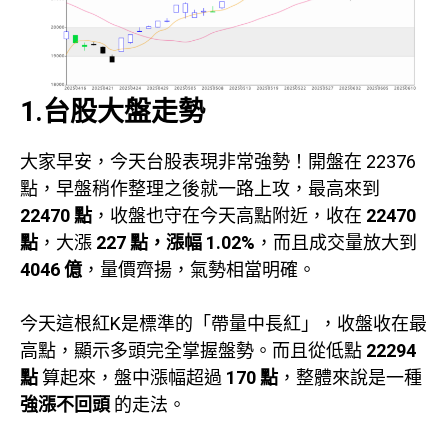
1.台股大盤走勢
大家早安，今天台股表現非常強勢！開盤在 22376
點，早盤稍作整理之後就一路上攻，最高來到
22470 點
，收盤也守在今天高點附近，收在
22470
點
，大漲
227 點，漲幅 1.02%
，而且成交量放大到
4046 億
，量價齊揚，氣勢相當明確。
今天這根紅K是標準的「帶量中長紅」，收盤收在最
高點，顯示多頭完全掌握盤勢。而且從低點
22294
點
算起來，盤中漲幅超過
170 點
，整體來說是一種
強漲不回頭
的走法。