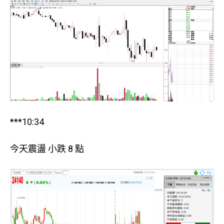
***10:34
今天震盪 小跌 8 點