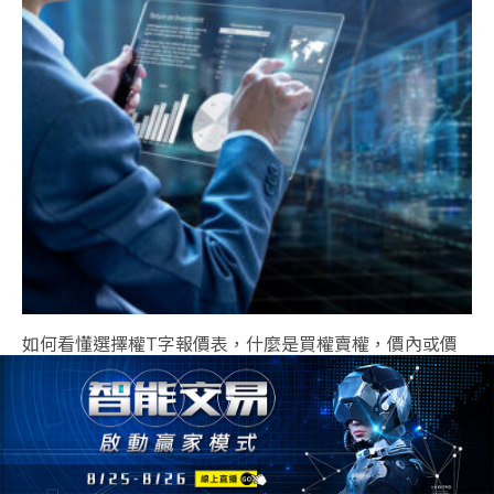
如何看懂選擇權T字報價表，什麼是買權賣權，價內或價
外，讓你1次搞懂 !