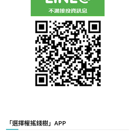
「選擇權搖錢樹」APP