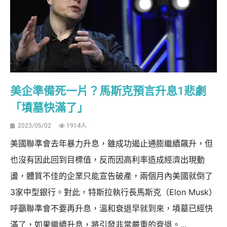
美企準備死一片？馬斯克預言升息1悲劇
「墳墓快滿了」
2023/05/02
1914人
美國聯準會去年暴力升息，雖成功遏止通膨繼續飆升，但
也沒有因此回到目標值，反而因高利率造成經濟出現動
盪，體質不佳的企業只能宣告破產，兩個月內美國就倒了
3家中型銀行。對此，特斯拉執行長馬斯克（Elon Musk）
呼籲聯準會不要再升息，溫和衰退早就到來，墳墓已經快
滿了，如果繼續升息，將引發非常嚴重的衰退。...