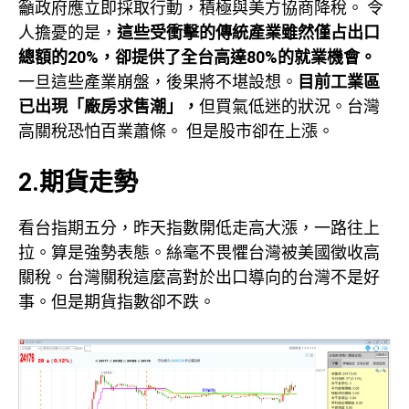
籲政府應立即採取行動，積極與美方協商降稅。 令
人擔憂的是，
這些受衝擊的傳統產業雖然僅占出口
總額的20%，卻提供了全台高達80%的就業機會。
一旦這些產業崩盤，後果將不堪設想。
目前工業區
已出現「廠房求售潮」，
但買氣低迷的狀況。台灣
高關稅恐怕百業蕭條。 但是股市卻在上漲。
2.期貨走勢
看台指期五分，昨天指數開低走高大漲，一路往上
拉。算是強勢表態。絲毫不畏懼台灣被美國徵收高
關稅。台灣關稅這麼高對於出口導向的台灣不是好
事。但是期貨指數卻不跌。