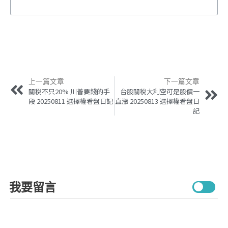
上一篇文章
下一篇文章
關稅不只20% 川普要錢的手
台股關稅大利空可是股價一
段 20250811 選擇權看盤日記
直漲 20250813 選擇權看盤日
記
我要留言