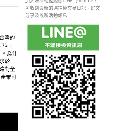
加入選擇權搖錢樹LINE : @optree，
可收到最新的選擇權交易日記、好文
分享及最新活動訊息
 台灣的
.7%，
% 。為什
求於
這對全
的產業可