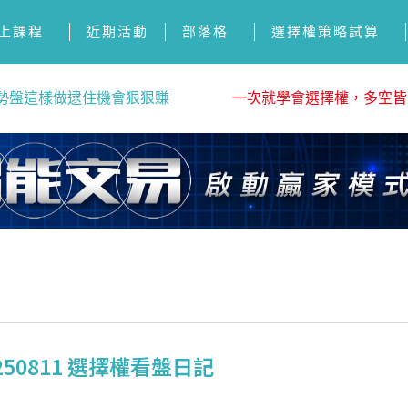
上課程
近期活動
部落格
選擇權策略試算
勢盤這樣做逮住機會狠狠賺
一次就學會選擇權，多空皆
50811 選擇權看盤日記