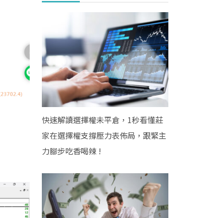
快速解讀選擇權未平倉，1秒看懂莊
家在選擇權支撐壓力表佈局，跟緊主
力腳步吃香喝辣 !