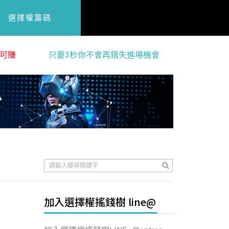
選擇權籌碼
可賺
只要3秒你不會再錯失進場機會
加入選擇權搖錢樹 line@