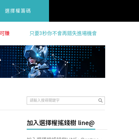
選擇權籌碼
可賺
只要3秒你不會再錯失進場機會
加入選擇權搖錢樹 line@