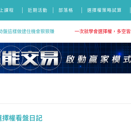
上課程
近期活動
部落格
選擇權策略試算
勢盤這樣做逮住機會狠狠賺
一次就學會選擇權，多空皆
1 選擇權看盤日記