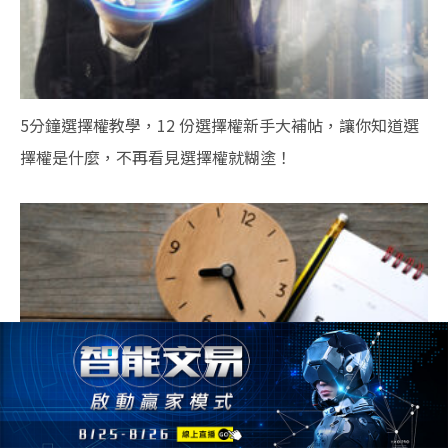
5分鐘選擇權教學，12 份選擇權新手大補帖，讓你知道選
擇權是什麼，不再看見選擇權就糊塗！