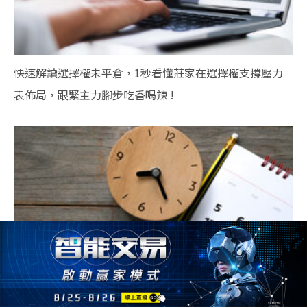
快速解讀選擇權未平倉，1秒看懂莊家在選擇權支撐壓力
表佈局，跟緊主力腳步吃香喝辣 !