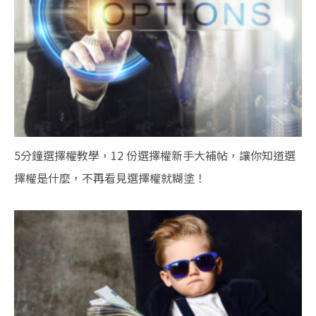
5分鐘選擇權教學，12 份選擇權新手大補帖，讓你知道選
擇權是什麼，不再看見選擇權就糊塗！