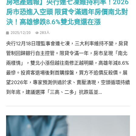
房地產週報】央行連七凍維持利率！2026
房市恐進入空頭 限貸令滿週年房價南北對
決！高雄慘跌8.6%雙北竟還在漲
2025/12/20
283人
央行12月18日理監事會連七凍，三大利率維持不變，房貸
管制回歸銀行自主控管。限貸令滿一年，房市呈現「南北
兩樣情」，雙北小漲但越往南修正越明顯，高雄年減8.6%
最慘。投資客退場後剩首購撐盤，買方不追價反殺價。展
望2026年，專家預測供過於求、賣壓湧現，空頭循環持續
到年底，建議選擇「三高、二多」抗跌區並...