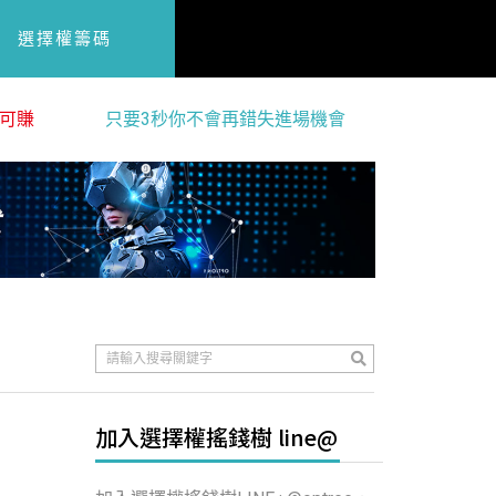
選擇權籌碼
可賺
只要3秒你不會再錯失進場機會
加入選擇權搖錢樹 line@