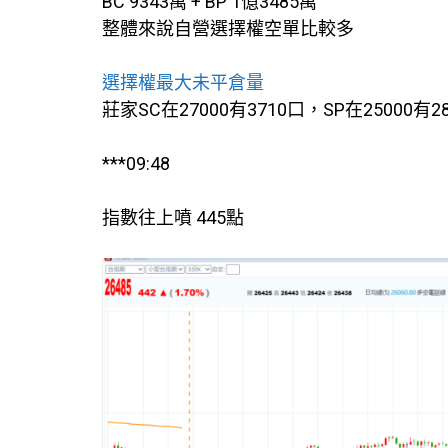
BC 9343萬 + BP 1億3485萬
整體來說自營選擇權空單比較多
選擇權最大未平倉量
莊家SC在27000有3710口，SP在25000有2
***09:48
指數往上噴 445點