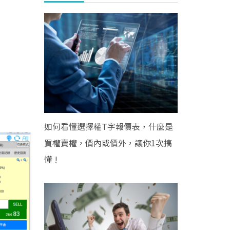
如何看懂選擇權T字報價表，什麼是
買權賣權，價內或價外，讓你1次搞
懂 !