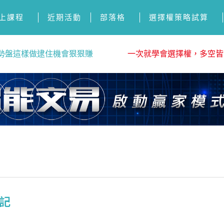
上課程
近期活動
部落格
選擇權策略試算
勢盤這樣做逮住機會狠狠賺
一次就學會選擇權，多空皆
日記