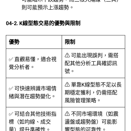
則可能預示上漲趨勢。
04-2.
K線型態交易的優勢與限制
優勢
限制
⚠ 可能出現誤判，需搭
✅ 直觀易懂，適合視
配其他分析工具確認訊
覺分析者。
號。
⚠ 單靠K線型態不足以長
✅ 可快速辨識市場情
期穩定獲利，仍需搭配
緒與潛在趨勢變化。
風險管理策略。
✅ 可結合其他技術指
⚠ 不同市場環境（如震
標（如均線、成交
盪盤或趨勢盤）可能影
量）提升準確性。
響型態的可靠性。