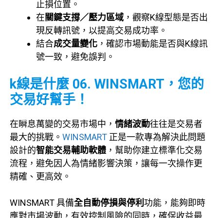
止損位置。
在
關鍵支撐／壓力區域
，觀察K線型態是否出
現反轉訊號，以提高交易成功率。
結合
成交量變化
，確認市場動能是否與K線訊
號一致，避免誤判。
k線是什麼
06. WINSMART，您的
交易好幫手！
在瞬息萬變的交易市場中，
情緒波動
往往是交易者
最大的挑戰。
WINSMART
正是一款專為解決此問題
設計的
智能交易輔助軟體
，幫助你建立標準化交易
流程，避免因人為情緒影響決策，讓每一次操作更
精確、更高效。
WINSMART 具備
全自動停損與停利
功能，能夠即時
應對市場波動，有效控制風險的同時，確保收益最