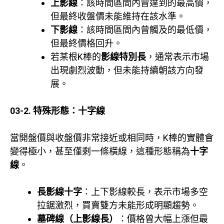
上影線
：該時間區間內曾達到的最高價，
但最終收盤價未能維持在該水準。
下影線
：該時間區間內曾觸及的最低價，
但最終價格回升。
若某根K棒的
影線特別長
，通常表示市場
出現劇烈波動，但未能持續朝該方向發
展。
03-2. 特殊形態：十字線
當開盤價與收盤價非常接近或相同時，K棒的實體會
變得極小，甚至僅剩一條橫線，這種形態稱為
十字
線
。
長影線十字
：上下影線較長，表示市場多空
拉鋸激烈，買賣雙方未能形成明顯趨勢。
墓碑線（上影線長）
：價格曾大幅上漲但最