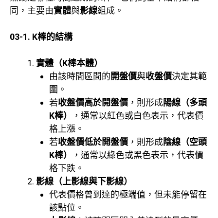
同，主要由
實體
與
影線
組成。
03-1. K棒的結構
實體（K棒本體）
由該時間區間的
開盤價
與
收盤價
決定其範
圍。
若
收盤價高於開盤價
，則形成
陽線（多頭
K棒）
，通常以紅色或白色表示，代表價
格上漲。
若
收盤價低於開盤價
，則形成
陰線（空頭
K棒）
，通常以綠色或黑色表示，代表價
格下跌。
影線（上影線與下影線）
代表價格曾到達的極端值，但未能停留在
該點位。