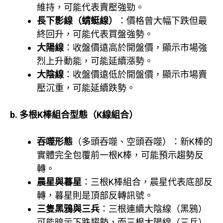
維持，可能代表賣壓強勁。
長下影線（蜻蜓線）
：價格曾大幅下跌但最
終回升，可能代表買盤強勢。
大陽線
：收盤價遠高於開盤價，顯示市場強
烈上升動能，可能延續漲勢。
大陰線
：收盤價遠低於開盤價，顯示市場賣
壓沉重，可能延續跌勢。
b. 多根K棒組合型態（K線組合）
吞噬形態
（多頭吞噬、空頭吞噬）：新K棒的
實體完全包覆前一根K棒，可能預示趨勢反
轉。
晨星與暮星
：三根K棒組合，晨星代表底部反
轉，暮星則是頂部反轉訊號。
三隻黑鴉與三兵
：三根連續大陰線（黑鴉）
可能暗示下跌趨勢，而三根大陽線（三兵）