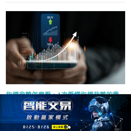
指標背離怎麼看，1次看懂指標背離的重
要交易暗示 !
2025/02/18
1001人
指標背離
指標背離01. 什麼是指標背離？ 指標背離（Indicator