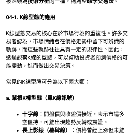
被歸類為
技術分析
的一種，稱為
型態學交易法
。
04-1.
K線型態的應用
K線型態交易的核心在於市場行為的重複性。許多交
易者認為，市場情緒會在價格走勢中留下可辨識的
軌跡，而這些軌跡往往具有一定的規律性。因此，
透過觀察K線的型態，可以幫助投資者預測價格的可
能變動，進而做出交易決策。
常見的K線型態可分為以下兩大類：
a. 單根K棒型態（單K線訊號）
十字線
：開盤價與收盤價接近，表示市場多
空僵持，可能出現趨勢反轉或震盪。
長上影線（墓碑線）
：價格曾經上漲但未能