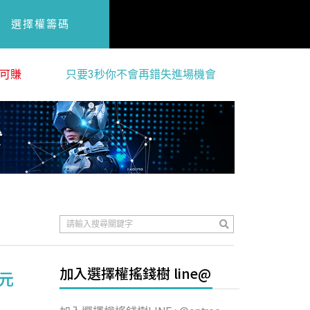
選擇權籌碼
可賺
只要3秒你不會再錯失進場機會
加入選擇權搖錢樹 line@
元