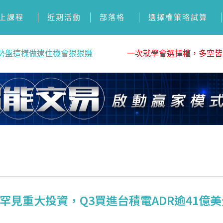
上課程
近期活動
部落格
選擇權策略試算
勢盤這樣做逮住機會狠狠賺
一次就學會選擇權，多空皆
見重大投資，Q3買進台積電ADR逾41億美