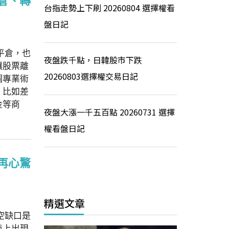
倉、轉
台指走勢上下刷 20260804 選擇權看
盤日記
平倉，也
夜盤跌千點，日韓股市下跌
讓股票離
20260803選擇權交易日記
個專業術
，比如差
金等商
夜盤大漲一千五百點 20260731 選擇
權看盤日記
再心驚
精選文章
空缺口是
表上出現