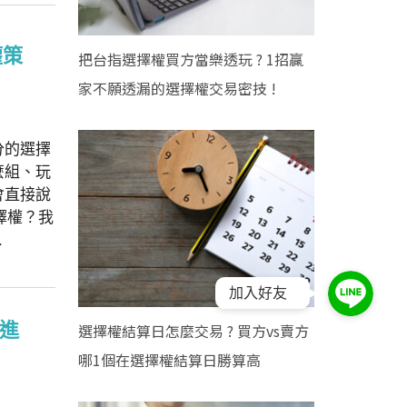
權策
把台指選擇權買方當樂透玩 ? 1招贏
家不願透漏的選擇權交易密技 !
分的選擇
麼組、玩
會直接說
選擇權？我
.
加入好友
何進
選擇權結算日怎麼交易 ? 買方vs賣方
哪1個在選擇權結算日勝算高