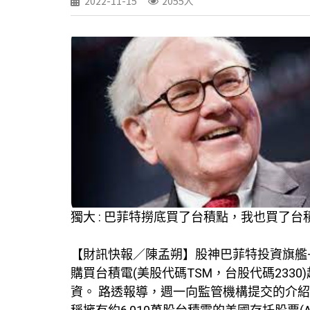
2022-11-15
2055人
獨大 : 巴菲特撈底買了台積點，我也買了台
【財訊快報／陳孟朔】股神巴菲特投資旗艦–波克夏
購買台積電(美股代碼TSM，台股代碼233
資。 路透報導，週一向監管機構提交的介紹