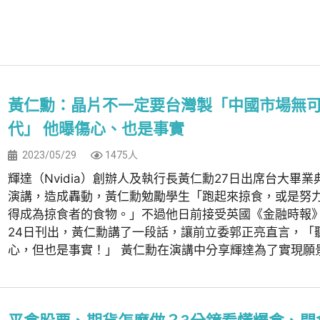
黃仁勳：晶片不一定要台灣製「中國市場無
代」 他曝傷心、也是事實
2023/05/29
1475人
輝達（Nvidia）創辦人及執行長黃仁勳27日出席台大畢業
演講，造成轟動，黃仁勳勉勵學生「跑起來掠食，或是努
得成為掠食者的食物。」不過他日前接受英國《金融時報
24日刊出，黃仁勳講了一段話，讓前立委郭正亮直言，「
心，但也是事實！」 黃仁勳在演講中分享輝達為了實現願景的