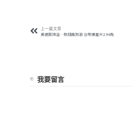
上一篇文章
美通膨降溫…熱錢瘋狗浪 台幣爆量升2.94角
我要留言