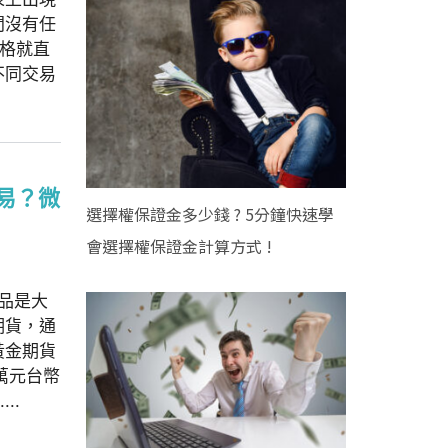
間沒有任
格就直
不同交易
易？微
選擇權保證金多少錢 ? 5分鐘快速學
會選擇權保證金計算方式 !
商品是大
期貨，通
黃金期貨
萬元台幣
..