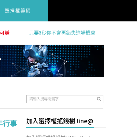
選擇權籌碼
可賺
只要3秒你不會再錯失進場機會
加入選擇權搖錢樹 line@
年行事