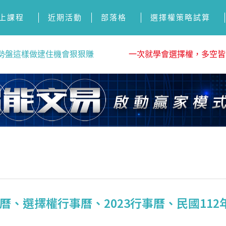
上課程
近期活動
部落格
選擇權策略試算
勢盤這樣做逮住機會狠狠賺
一次就學會選擇權，多空皆
、選擇權行事曆、2023行事曆、民國112