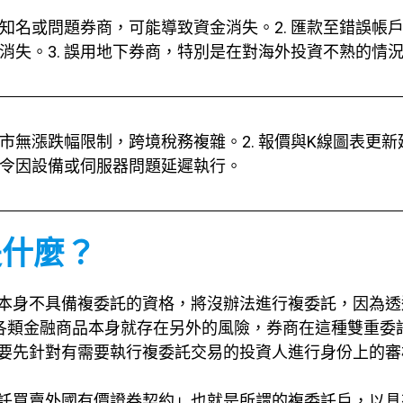
冊不知名或問題券商，可能導致資金消失。2. 匯款至錯誤帳
消失。3. 誤用地下券商，特別是在對海外投資不熟的情
外股市無漲跌幅限制，跨境稅務複雜。2. 報價與K線圖表更
易指令因設備或伺服器問題延遲執行。
是什麼？
本身不具備複委託的資格，將沒辦法進行複委託，因為透
各類金融商品本身就存在另外的風險，券商在這種雙重委
要先針對有需要執行複委託交易的投資人進行身份上的審
託買賣外國有價證券契約」也就是所謂的複委託戶，以具