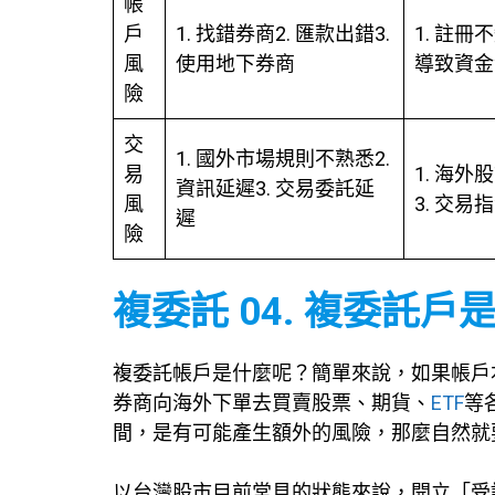
帳
戶
1. 找錯券商2. 匯款出錯3.
1. 註
風
使用地下券商
導致資金
險
交
1. 國外市場規則不熟悉2.
易
1. 海
資訊延遲3. 交易委託延
風
3. 交
遲
險
複委託 04. 複委託戶
複委託帳戶是什麼呢？簡單來說，如果帳戶
券商向海外下單去買賣股票、期貨、
ETF
等
間，是有可能產生額外的風險，那麼自然就
以台灣股市目前常見的狀態來說，開立「受