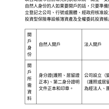
自然人身份的人如果要開戶的話，只要準備
立登記之公司、行號或團體、經政府核准設
投資型保險專設帳簿資產及全權委託投資帳
開
戶
自然人開戶
法人開戶
身
份
開
戶
身分證(護照、居留證
公司設立（
所
正本)、第二身分證明
（護照或居
需
文件正本和印章。
為經法人、
資
料