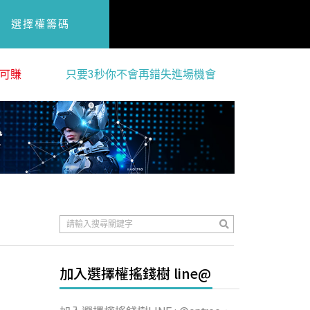
選擇權籌碼
可賺
只要3秒你不會再錯失進場機會
加入選擇權搖錢樹 line@