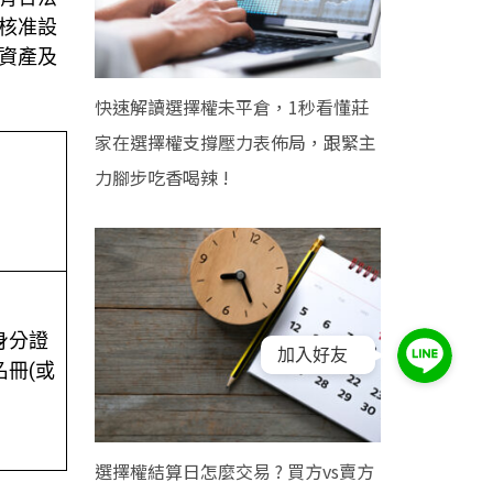
核准設
資產及
快速解讀選擇權未平倉，1秒看懂莊
家在選擇權支撐壓力表佈局，跟緊主
力腳步吃香喝辣 !
身分證
加入好友
冊(或
選擇權結算日怎麼交易 ? 買方vs賣方