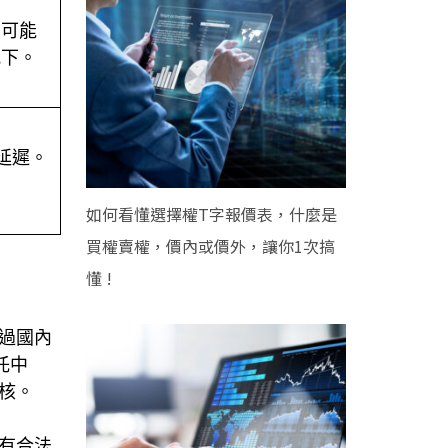
戶可能
況下。
新延遲。
如何看懂選擇權T字報價表，什麼是
買權賣權，價內或價外，讓你1次搞
懂 !
過國內
託中
核。
有合法