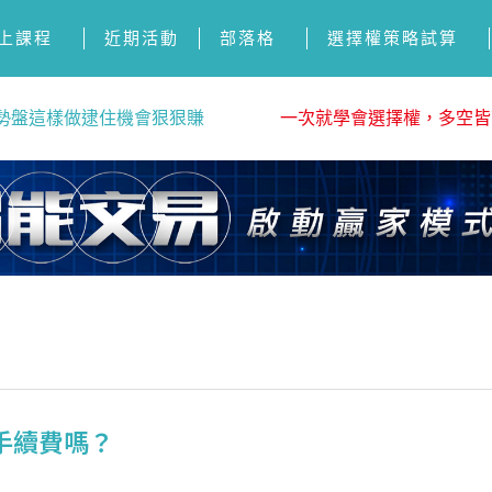
上課程
近期活動
部落格
選擇權策略試算
勢盤這樣做逮住機會狠狠賺
一次就學會選擇權，多空皆
手續費嗎？