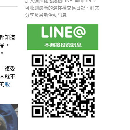
加入選擇權搖錢樹LINE : @optree，
可收到最新的選擇權交易日記、好文
分享及最新活動訊息
都知道
品，一
。
「複委
人就不
的
股