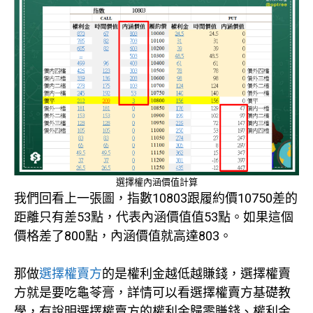
選擇權內涵價值計算
我們回看上一張圖，指數10803跟履約價10750差的
距離只有差53點，代表內涵價值值53點。如果這個
價格差了800點，內涵價值就高達803。
那做
選擇權賣方
的是權利金越低越賺錢，選擇權賣
方就是要吃龜苓膏，詳情可以看選擇權賣方基礎教
學，有說明選擇權賣方的權利金歸零賺錢、權利金