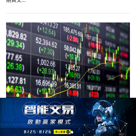
期貨交...
台指期散戶多空比3分鐘教你如何洞察輸
家，找到輸家，你就是贏家 !.
2023/05/28
3472人
台指期散戶多空比