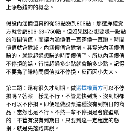
上漲虧錢的的概念。
假設內涵價值真的從53點漲到803點，那選擇權賣
方就會虧803-53=750點。但如果因為想要賺一點點
的時間價值，而讓內涵價值一直穿價一直跑。時間
價值就會遞減，內涵價值會遞增。其實光內涵價值
賠的，就遠超過想賺的時間價值了。所以內涵價值
不停損的話，行情超過多少點就會賠多少點。記得
不要為了賺時間價值就不停損，反而因小失大。
第二題：還有很久才到期，做
選擇權賣方
可以不停
損嗎？答案一樣是不行，不管是快到期、沒到期都
不可以不停損。即便是做股票這種沒有到期日的商
品，當然也是不行。不然一輩不停損是會變壁紙
的！不管有沒有到期日，只要到達一定程度的虧
損，就是先落跑再說。