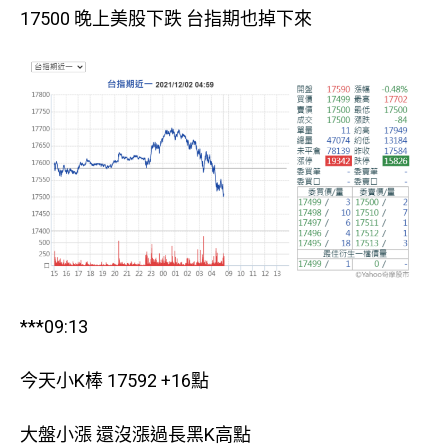
17500 晚上美股下跌 台指期也掉下來
***09:13
今天小K棒 17592 +16點
大盤小漲 還沒漲過長黑K高點