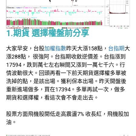
1.期貨 選擇權盤前分享
大家早安，台股
加權指數
昨天大漲158點，
台指期
大
漲288點， 很強阿。台指期收斂逆價差。台指漲到
17594，跌到萬七左右瞬間又漲到一萬七千六。行
情波動很大。回頭再看一下前天期貨選擇權多單被
洗掉的點，是該出場。獲利保本出場。昨天開盤後
重新進場做多，買在17394。多單再試一次，做多
期貨和選擇權，看這次會不會走出去。
股票方面飛機股開低走高震盪7% 收長紅，飛機股加
油。