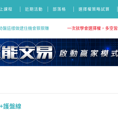
上課程
近期活動
部落格
選擇權策略試算
勢盤這樣做逮住機會狠狠賺
一次就學會選擇權，多空皆
線+護盤線