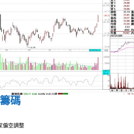
籌碼
莊家偏空調整