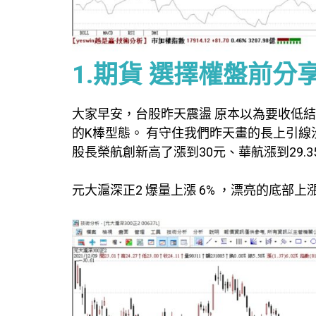
1.期貨 選擇權盤前分
大家早安，台股昨天震盪 原本以為要收低
的K棒型態。 有守住我們昨天畫的長上引線
股長榮航創新高了漲到30元、華航漲到29.
元大滬深正2 爆量上漲 6% ，漂亮的底部