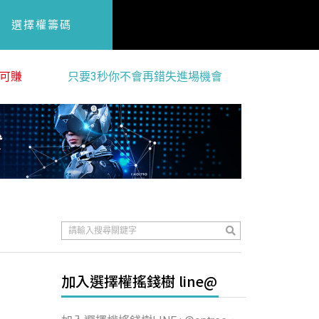
選擇權籌碼
可賺
只要3秒你不會再錯失進場機會
加入選擇權搖錢樹 line@