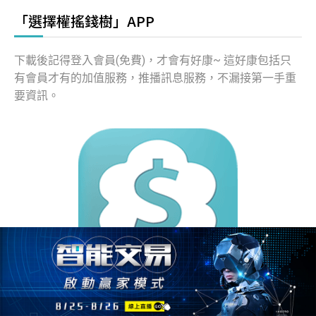
「選擇權搖錢樹」APP
下載後記得登入會員(免費)，才會有好康~ 這好康包括只
有會員才有的加值服務，推播訊息服務，不漏接第一手重
要資訊。