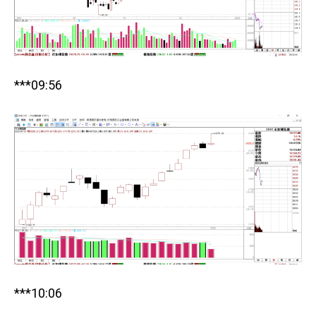
***09:56
***10:06