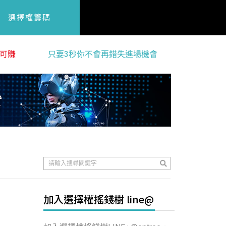
選擇權籌碼
可賺
只要3秒你不會再錯失進場機會
加入選擇權搖錢樹 line@