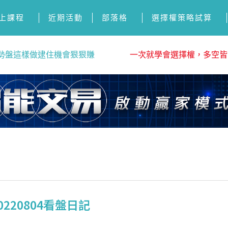
上課程
近期活動
部落格
選擇權策略試算
勢盤這樣做逮住機會狠狠賺
一次就學會選擇權，多空皆
220804看盤日記