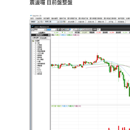
震盪囉 目前盤整盤