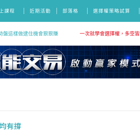
上課程
近期活動
部落格
選擇權策略試算
勢盤這樣做逮住機會狠狠賺
一次就學會選擇權，多空皆
日均有撐