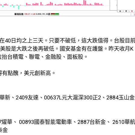
撐在40日均之上三天。只要不破低，這大跌值得。台股目
，美股是大跌之後再破低。國安基金有在護盤。昨天收月K
日拉抬台積電、聯電、金融股、面板股。
得有點醜，美元創新高。
5華新、2409友達、00637L元大滬深300正2、2884玉山金
67燿華、 00893國泰智能電動車、2887台新金、 2610華航
泰金