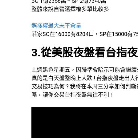
BC 1億2356萬 + SP 2億7340萬
整體來說自營選擇權多單比較多
選擇權最大未平倉量
莊家SC在16000有8204口，SP在15000有7
3.從美股夜盤看台指夜
上週黑色星期五，因聯準會暗示可能會繼續
真的是白天盤整晚上大跌 ! 台指夜盤走出
交易技巧為何 ? 我將在本周三分享如何判
略，讓你交易台指夜盤無往不利 !