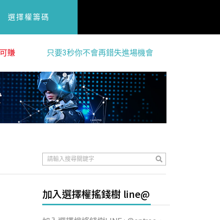
選擇權籌碼
可賺
只要3秒你不會再錯失進場機會
加入選擇權搖錢樹 line@