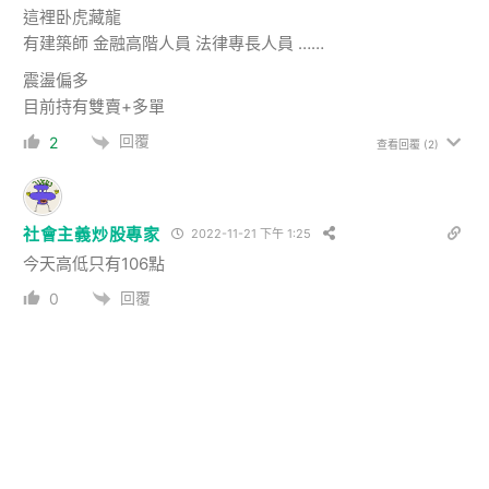
這裡卧虎藏龍
有建築師 金融高階人員 法律專長人員 ……
震盪偏多
目前持有雙賣+多單
回覆
2
查看回覆
(2)
社會主義炒股專家
2022-11-21 下午 1:25
今天高低只有106點
回覆
0