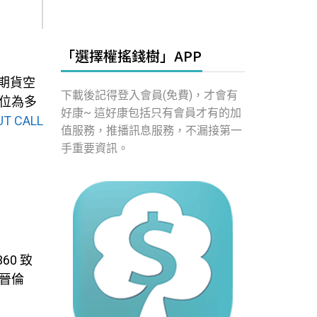
「選擇權搖錢樹」APP
資期貨空
下載後記得登入會員(免費)，才會有
位為多
好康~ 這好康包括只有會員才有的加
T CALL
值服務，推播訊息服務，不漏接第一
手重要資訊。
60 致
1 晉倫