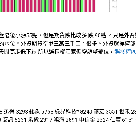
最後小漲55點，但是期貨跌比較多 跌 90點 。只是外
的水位。外資期貨空單三萬三千口。很多。外資選擇權部
昨天開高走低下跌 所以選擇權莊家偏空調整部位，
選擇權PU
293 鈊象 6763 綠界科技* 8240 華宏 3551 世禾 23
8 艾訊 6231 系微 2317 鴻海 2891 中信金 2324 仁寶 615