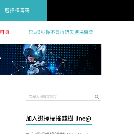
選擇權籌碼
可賺
只要3秒你不會再錯失進場機會
加入選擇權搖錢樹 line@