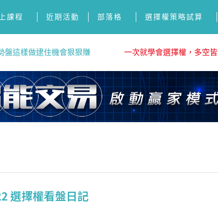
上課程
近期活動
部落格
選擇權策略試算
勢盤這樣做逮住機會狠狠賺
一次就學會選擇權，多空皆
22 選擇權看盤日記