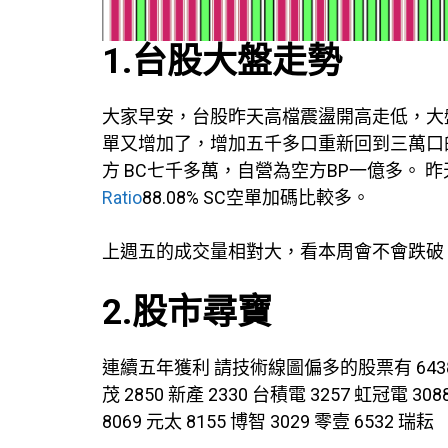
1.台股大盤走勢
大家早安，台股昨天高檔震盪開高走低，大盤
單又增加了，增加五千多口重新回到三萬口
方 BC七千多萬，自營為空方BP一億多。 
Ratio
88.08% SC空單加碼比較多。
上週五的成交量相對大，看本周會不會跌破
2.股市尋寶
連續五年獲利 請技術線圖偏多的股票有 6438 迅得 3
茂 2850 新產 2330 台積電 3257 虹冠電 308
8069 元太 8155 博智 3029 零壹 6532 瑞耘