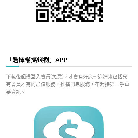
「選擇權搖錢樹」APP
下載後記得登入會員(免費)，才會有好康~ 這好康包括只
有會員才有的加值服務，推播訊息服務，不漏接第一手重
要資訊。