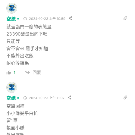
空總。
2024-10-23 上午 10:59
就差臨門一腳的表態量
23390破量出向下噴
只能等
會不會來 黑手才知道
不能外出吃飯
耐心等結果
回覆
1
空總。
2024-10-23 上午 11:07
空單回補
小小賺幾乎白忙
留1筆
帳面小賺
外出吃飯