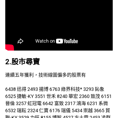
2.股市尋寶
連續五年獲利，技術線圖偏多的股票有
6438 迅得 2493 揚博 6763 綠界科技* 3293 鈊象
6525 捷敏-KY 3551 世禾 8240 華宏 2360 致茂 6151
晉倫 3257 虹冠電 6642 富致 2317 鴻海 6231 系微
6532 瑞耘 2324 仁寶 6176 瑞儀 5434 崇越 3665 貿
聯-KY 3529 力旺 8155 博智 4527 方土霖 2453 凌群