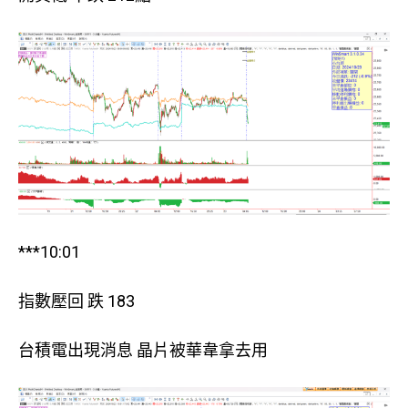
***10:01
指數壓回 跌 183
台積電出現消息 晶片被華韋拿去用