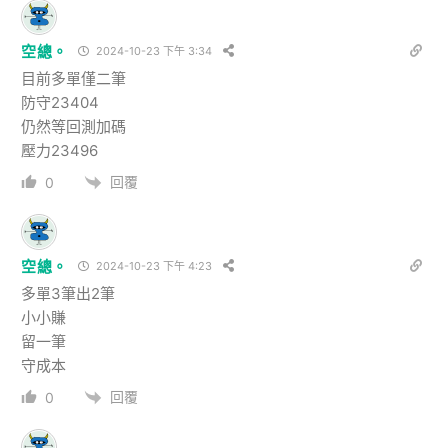
空總。
2024-10-23 下午 3:34
目前多單僅二筆
防守23404
仍然等回測加碼
壓力23496
回覆
0
空總。
2024-10-23 下午 4:23
多單3筆出2筆
小小賺
留一筆
守成本
回覆
0