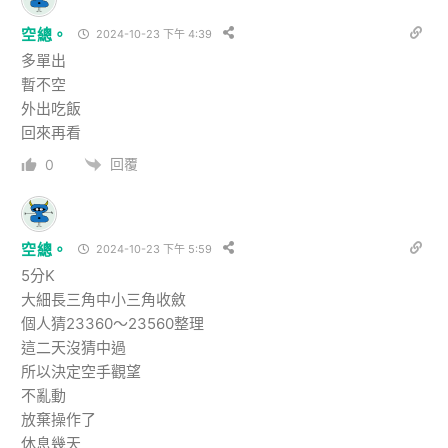
空總。
2024-10-23 下午 4:39
多單出
暫不空
外出吃飯
回來再看
回覆
0
空總。
2024-10-23 下午 5:59
5分K
大細長三角中小三角收斂
個人猜23360～23560整理
這二天沒猜中過
所以決定空手觀望
不亂動
放棄操作了
休息幾天