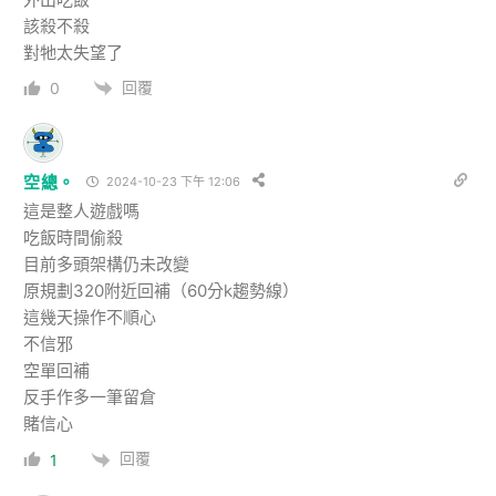
該殺不殺
對牠太失望了
回覆
0
空總。
2024-10-23 下午 12:06
這是整人遊戲嗎
吃飯時間偷殺
目前多頭架構仍未改變
原規劃320附近回補（60分k趨勢線）
這幾天操作不順心
不信邪
空單回補
反手作多一筆留倉
賭信心
回覆
1