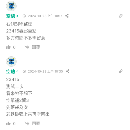
空總。
2024-10-23 上午 10:17
右側對稱整理
23415觀察重點
多方時間不多需留意
回覆
0
空總。
2024-10-23 上午 10:35
23415
測試二次
看來牠不想下
空單補2留3
先落袋為安
若跌破彈上來再空回來
回覆
0