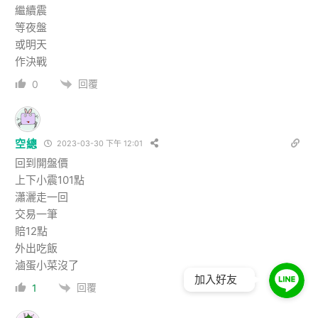
繼續震
等夜盤
或明天
作決戰
回覆
0
空總
2023-03-30 下午 12:01
回到開盤價
上下小震101點
瀟灑走一回
交易一筆
賠12點
外出吃飯
滷蛋小菜沒了
加入好友
回覆
1