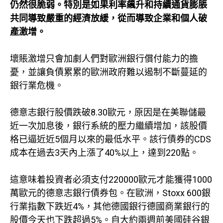
仍然很脆弱。特別是如果利率飆升和持續通貨膨脹
共同導致嚴重的經濟放緩，從而導致企業和個人破
產激增。
壞賬激增只會加劇人們對歐洲銀行償付能力的擔
憂，並讓負債累累的歐洲政府難以遏制不斷蔓延的
銀行業危機。
德意志銀行股價跌破8.30歐元，原因是在美聯儲最
近一次加息後，銀行系統的壓力繼續增加，該股價
格已逼近近5個月以來的最低水平。該行債券的CDS
成本在過去3天內上漲了40%以上，達到220點。
這意味着投資者必須支付220000歐元才能獲得1000
萬歐元的德意志銀行債券包。在歐洲，Stoxx 600銀
行業指數下跌近4%，其他德國銀行德國商業銀行的
股價今天也下跌超過5%。自大約兩週前美國硅谷銀