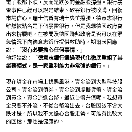
電子股都下跌，反而是跌多的金融股撐盤。銀行暴
雷事件已經可以說是結束、矽谷銀行被收購，回復
市場信心。瑞士信貸有瑞士央忙撐腰，德意志銀行
雖然被點名是下個暴雷銀行，但是我想德國政府會
出來撐腰吧，在被問及德國聯邦政府是否可以在緊
急情況下向德意志銀行提供救助時，朔爾茨回應
說：「
沒有必要擔心任何事情
。」
他評論說：「
德意志銀行通過現代化徹底重組了其
業務模式，是一家盈利能力非常強的銀行
。」
現在資金在市場上找避風港，資金流到大型科技股
公司、資金流到債券、資金流到虛擬貨幣、資金流
到黃金，資金流進台幣，最近台幣升值呢。我想資
金只要不外流，不從台幣流出去，台股因該不會大
跌才是。所以我不太擔心台股走勢。可能有比較大
的回檔，那也是健康的。