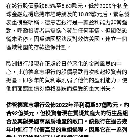
在該行股價暴跌8.5%至8.63歐元，低於2009年初全
球金融危機席捲市場時觸及的10.82歐元后，緊急發
表重磅聲明稱，德意志銀行是一家盈利能力非常強
勁，呼籲投資者無需擔心發生任何事情。但顯然恐
慌未消停，因爲德國堅決反對效仿美國，建立一個
區域範圍的存款擔保計劃。
歐洲銀行股現在正處於日益惡化的金融風暴的中
心，此前德意志銀行的股價暴跌再次喚起投資者的
擔憂，即多年的負利率削弱了他們的盈利能力，使
他們面臨因債券價格暴跌而遭受的重大損失。
儘管德意志銀行公佈2022年淨利潤爲57億歐元，約
合92億美元，但投資者現在質疑其龐大的衍生品組
合及其對美國商業房地產的敞口。該銀行在過去幾
年中進行了代價高昂的重組過程，因爲它在一系列