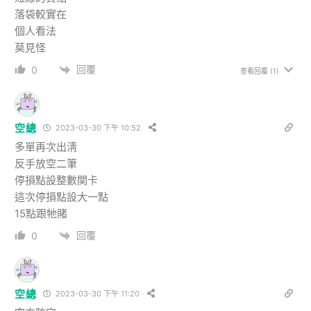
落袋較實在
個人看法
莫見怪
回覆
0
查看回覆
(1)
空總
2023-03-30 下午 10:52
多單再次出淸
反手放空二筆
停損點設整數関卡
這次停損點設大一點
15點跟牠賭
回覆
0
空總
2023-03-30 下午 11:20