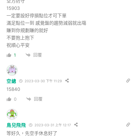
空方防守
15903
一定要設好停損點位才可下單
滿足點位一到 感覺盤的趨勢減弱就出塲
賺到你規劃賺的就好
不要抱上抱下
祝順心平安
回覆
1
空總
2023-03-30 下午 11:29
15840
回覆
0
鳥兒飛飛
2023-03-31 上午 12:17
等好久，先空手休息好了