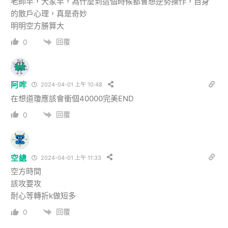
老師早，大家早，為什麼到這個時候都會想逆勢操作，自身
的散戶心理，真是奇妙
明明空方勝算大
回覆
0
阿哰
2024-04-01 上午 10:48
在想道瓊應該會衝個40000完美END
回覆
0
空總
2024-04-01 上午 11:33
空方時間
該攻要攻
耐心等轉折k做短多
回覆
0