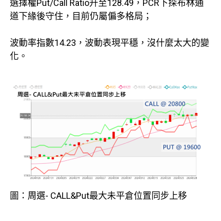
選擇權Put/Call Ratio升至128.49，PCR下探布林通
道下緣後守住，目前仍屬偏多格局；
波動率指數14.23，波動表現平穩，沒什麼太大的變
化。
圖：周選- CALL&Put最大未平倉位置同步上移