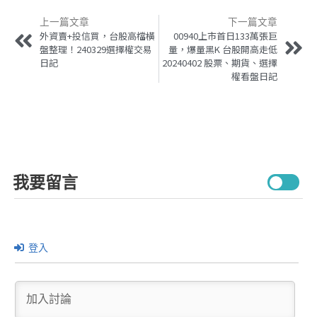
上一篇文章
下一篇文章
外資賣+投信買，台股高檔橫
00940上市首日133萬張巨
盤整理！240329選擇權交易
量，爆量黑K 台股開高走低
日記
20240402 股票、期貨、選擇
權看盤日記
我要留言
登入