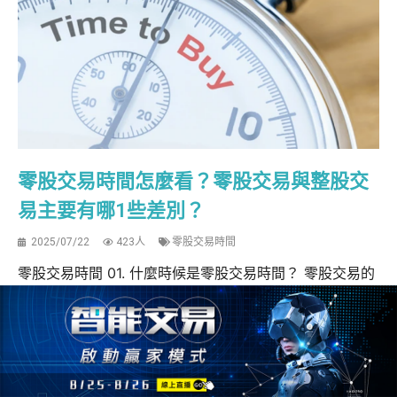
零股交易時間怎麼看？零股交易與整股交
易主要有哪1些差別？
2025/07/22
423人
零股交易時間
零股交易時間 01. 什麼時候是零股交易時間？ 零股交易的
時間安排，對許多精打細算、希望靈活運用資金的投資人
而言，是相當重要的基本知識。整體而言，台股的零股交
易時段可分為兩個主要時段：盤中零股交易與盤後零股交
易，兩者在下單與撮合機制上各有差異，投資人若能掌握