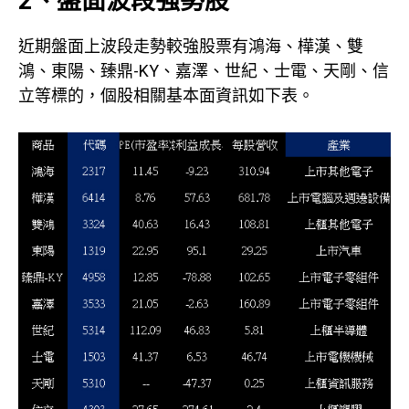
2、盤面波段強勢股
近期盤面上波段走勢較強股票有鴻海、樺漢、雙
鴻、東陽、臻鼎-KY、嘉澤、世紀、士電、天剛、信
立等標的，個股相關基本面資訊如下表。