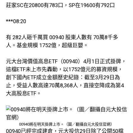
莊家SC在20800有783口，SP在19600有792口
***08:20
有 282人砸千萬買 00940 股東人數有 70萬8千多
人。基金規模 1752億，超級巨嬰。
元大台灣價值高息ETF（00940）4月1日正式掛牌，
這檔ETF未上市先轟動，以1752億元的募資規模，
創下國內ETF成立金額歷史紀錄：截至3月29日為
止，受益人數高達70萬8,368人，直接空降成為第4
大高股息ETF。
00940將在明天掛牌上市。（圖／翻攝自元大投信官網）
00940已經完成建倉，元大投信29日除了公開50檔