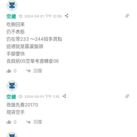
空總
2024-04-01 下午 12:09
吃飽回來
仍不表態
仍在等233 ～244短多買點
這裡就是震盪盤頭
手腳要快
長假前05空單考慮轉倉06
回覆
0
空總
2024-04-01 下午 1:35
夜盤先看20170
現貨空手
回覆
0