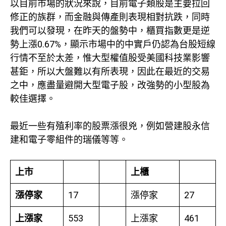
以目前市場的狀況來說，目前電子類股是主要拉回
修正的族群，而金融與傳產則表現相對抗跌，同時
我們可以發現，在昨天的盤勢中，櫃買指數更是逆
勢上漲0.67%，顯示市場中的中實戶仍認為台股短線
行情不至於太差，惟大型權值股受美國科技業影響
甚鉅，所以大盤難以有所表現，因此在最近的交易
之中，應盡量避開大型電子股，改強勢的小型股為
較佳選擇。
最近一些有殖利率的股票漲很兇，例如營建股永信
建和電子零組件的瑞儀等等。
上市
上櫃
漲停家
17
漲停家
27
上漲家
553
上漲家
461