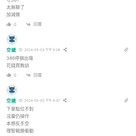
太無聊了
加減做
回覆
0
空總
2024-05-03 下午 6:28
386停損出塲
花錢買教訓
回覆
0
空總
2024-05-03 下午 6:37
下單點位不對
沒量仍操作
本想反手空
理智戰勝衝動