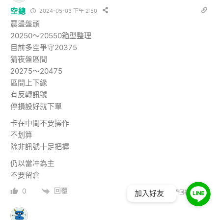
空總
2024-05-03 下午 2:50
震盪盤頭
20250～20550箱型整理
目前多空爭守20375
猜夜盤區間
20275～20475
區間上下緣
有反轉訊號
停損設好就下單
卡在中間不要操作
不划算
除非訊號十足把握
仍以當冲為主
不要留倉
回覆
0
查看回覆
(2)
加入好友