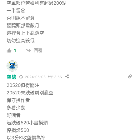
空單部位若獲利有超過200點
一半留倉
否則絕不留倉
醞釀頭部需數月
這裡會上下亂跳空
切勿追高殺低
回覆
1
空總
2024-05-03 上午 8:56
20520值得關注
20520未跌破前別亂空
保守操作者
多看少動
好賭者
若跌破520小量摸頭
停損設560
以3分K收盤價為準