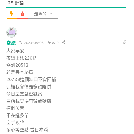
25
評論
最舊的
空總
2024-05-03 上午 8:10
大家早安
夜盤上漲220點
漲到20513
若是長空格局
20736這個缺口不會回補
這裡我覺得是多頭陷阱
今日量需嚴密觀察
目前我覺得有背離疑慮
這個位置
不在進多單
空手觀望
耐心等空點 當日冲消