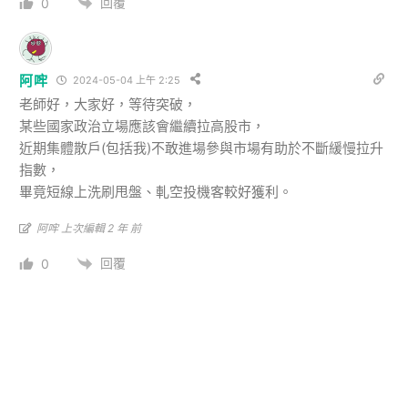
回覆
0
阿哰
2024-05-04 上午 2:25
老師好，大家好，等待突破，
某些國家政治立場應該會繼續拉高股市，
近期集體散戶(包括我)不敢進場參與市場有助於不斷緩慢拉升
指數，
畢竟短線上洗刷甩盤、軋空投機客較好獲利。
阿哰 上次編輯 2 年 前
回覆
0