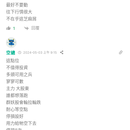
最好不要動
往下行情很大
不在乎這芝麻屑
回覆
1
空總
2024-05-03 上午 9:15
這點位
不值得投資
多頭可用之兵
寥寥可數
主力 大股東
誰都想落跑
群妖股會輪拉輪跌
耐心等空點
停損設好
用力給牠空下去