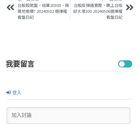
台股殺尾盤，結算20300，兩
台股反彈遇賣壓，晚上台指
萬地板價? 20240502 選擇權
卻大漲300 20240506選擇權
看盤日記
看盤日記
我要留言
登入