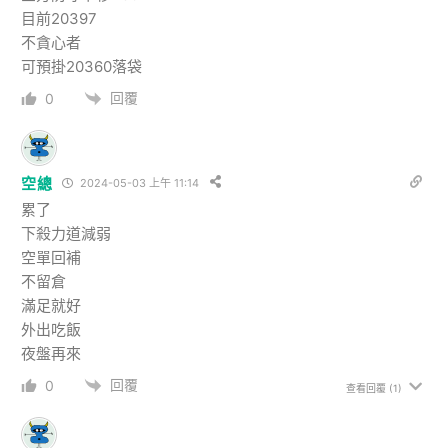
目前20397
不貪心者
可預掛20360落袋
回覆
0
空總
2024-05-03 上午 11:14
累了
下殺力道減弱
空單回補
不留倉
滿足就好
外出吃飯
夜盤再來
回覆
0
查看回覆
(1)