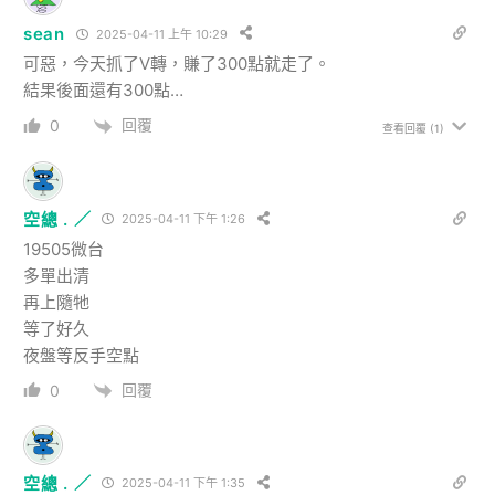
sean
2025-04-11 上午 10:29
可惡，今天抓了V轉，賺了300點就走了。
結果後面還有300點…
回覆
0
查看回覆
(1)
空總 . ／
2025-04-11 下午 1:26
19505微台
多單出清
再上隨牠
等了好久
夜盤等反手空點
回覆
0
空總 . ／
2025-04-11 下午 1:35