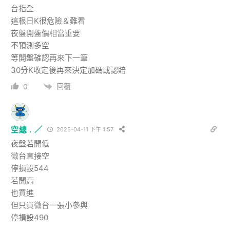
台指全
這根日K很危險＆難看
夜盤開盤價相當重要
不預測多空
等開盤確認再來下一筆
30分K收定後再來決定加碼或認賠
回覆
0
空總 . ／
2025-04-11 下午 1:57
夜盤若開低
微台直接空
停損設544
若開高
也買進
但只買微台一張小參與
停損設490