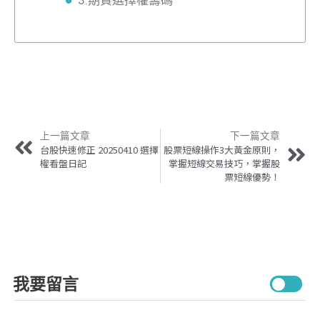
3.期貨選擇權籌碼
上一篇文章
下一篇文章
台股快速修正 20250410 選擇
股票短線操作3大黃金原則，
權看盤日記
掌握短線交易技巧，掌握股
票短線優勢！
我要留言