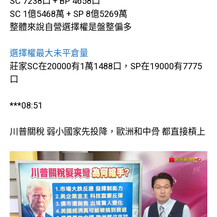
SC 7238口 + BP 4658口
SC 1億5468萬 + SP 8億5269萬
整體來說自營選擇權是盤整偏多
選擇權最大未平倉量
莊家SC在20000有1萬1488口，SP在19000有7775
口
***08:51
川普關稅 弱小國家先投降，歐洲和中骨 都直接槓上