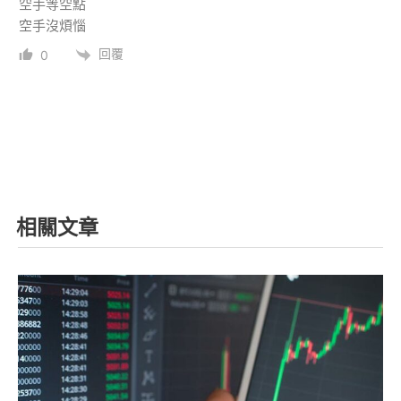
空手等空點
空手沒煩惱
回覆
0
相關文章