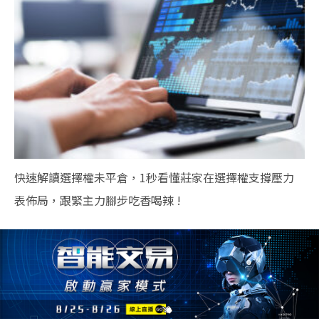
快速解讀選擇權未平倉，1秒看懂莊家在選擇權支撐壓力
表佈局，跟緊主力腳步吃香喝辣 !