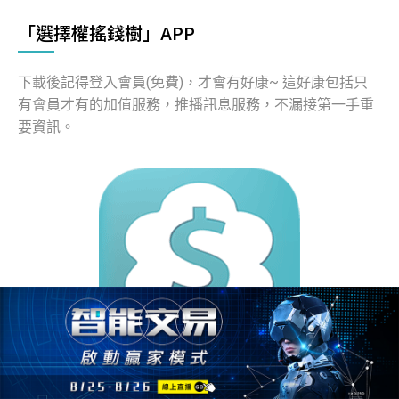
「選擇權搖錢樹」APP
下載後記得登入會員(免費)，才會有好康~ 這好康包括只
有會員才有的加值服務，推播訊息服務，不漏接第一手重
要資訊。