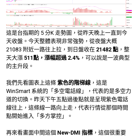
這是台指期的 5 分K 走勢圖，從昨天晚上一直到今
天收盤。今天整體表現非常強勢，從夜盤大概
21083 附近一路往上拉，到日盤收在
21482 點
，整
天大漲
511點，漲幅超過 2.4%
，可以說是一波典型
的主升段。
我們先看圖表上這條
紫色的階梯線
，這是
WinSmart 系統的「多空電話線」，代表的是多空力
道的切換。昨天下午五點過後點就是呈現紫色電話
線往上，這條線一路向上走，代表行情從那個時間
點開始進入「多方掌控」。
再來看畫面中間這個
New-DMI 指標
，這個很重要