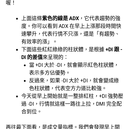
喔！
上面這條
紫色的線是 ADX
，它代表趨勢的強
度。你可以看到 ADX 在早上上漲那段時間快
速攀升，代表行情不只漲，還是「有趨勢、
有效率的漲」。
下面這些紅紅綠綠的柱狀體，是根據
+DI 跟 -
DI 的差值
來呈現的：
當 +DI 大於 -DI，就會顯示紅色柱狀體，
表示多方佔優勢。
反過來，如果 -DI 大於 +DI，就會變成綠
色柱狀體，代表空方力道比較強。
今天從早上開始就是一整排紅柱，+DI 強勢壓
過 -DI，行情就這樣一路往上拉，DMI 完全配
合到位。
再往最下面看，是成交量指標。我們會發現早上開