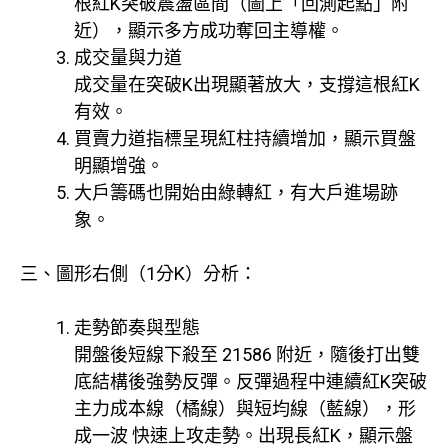
根紅K突破震盪區間（圖上「回測起點」附
近），顯示多方成功奪回主導權。
成交量與力道
成交量在突破K出現顯著放大，支撐這根紅K
有效。
買賣力道指標呈現紅柱持續增加，顯示買盤
明顯增強。
大戶籌碼也開始由綠轉紅，有大戶進場跡
象。
三、圖形右側（1分K）分析：
走勢節奏與型態
開盤後短線下殺至 21586 附近，隨後打出雙
底結構後強勢反彈。反彈過程中連續紅K突破
主力成本線（橘線）與短均線（藍線），形
成一波 快速上攻走勢。出現長紅K，顯示盤