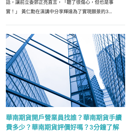
話，讓前立委郭正亮直言，「聽了很傷心，但也是事
實！」 黃仁勳在演講中分享輝達為了實現願景的3...
華南期貨開戶營業員找誰？華南期貨手續
費多少？華南期貨評價好嗎？3分鐘了解