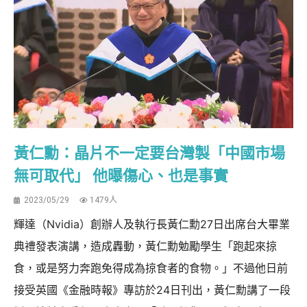
黃仁勳：晶片不一定要台灣製「中國市場
無可取代」 他曝傷心、也是事實
2023/05/29
1479人
輝達（Nvidia）創辦人及執行長黃仁勳27日出席台大畢業
典禮發表演講，造成轟動，黃仁勳勉勵學生「跑起來掠
食，或是努力奔跑免得成為掠食者的食物。」不過他日前
接受英國《金融時報》專訪於24日刊出，黃仁勳講了一段