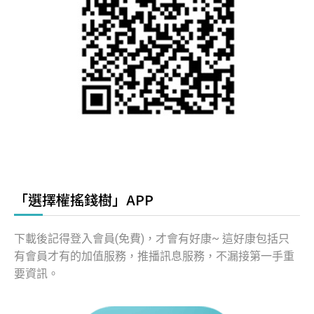
「選擇權搖錢樹」APP
下載後記得登入會員(免費)，才會有好康~ 這好康包括只
有會員才有的加值服務，推播訊息服務，不漏接第一手重
要資訊。