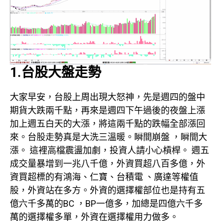
1.台股大盤走勢
大家早安，台股上周出現大怒神，先是週四的盤中
期貨大跌兩千點，再來是週四下午過後的夜盤上漲
加上週五白天的大漲，將這兩千點的跌幅全部漲回
來。台股走勢真是大洗三溫暖。瞬間崩盤 ，瞬間大
漲。 這裡高檔震盪加劇，投資人請小心槓桿。 週五
成交量暴增到一兆八千億，外資買超八百多億，外
資買超標的有鴻海、仁寶、台積電 、廣達等權值
股，外資站在多方。外資的選擇權部位也是持有五
億六千多萬的BC ，BP一億多，加總是四億六千多
萬的選擇權多單，外資在選擇權用力做多。