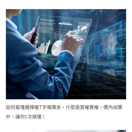
如何看懂選擇權T字報價表，什麼是買權賣權，價內或價
外，讓你1次搞懂 !