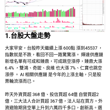
1.台股大盤走勢
大家早安，台股昨天繼續上漲 600點 漲到45537 ，
指數就是不跌，看回不回一路驚驚漲。 輝達供應鏈
新增名單有可成和臻鼎，可成跳空漲停，臻鼎大漲
6.4% ，雙鴻、奇鋐、良維 也大漲 7%、仁寶也跳空
漲停 。 AI 相關供應鏈 是今年的上漲主軸，只是股
票輪流漲而已。
昨天外資買超 368 億、投信買超 64億 自營買超2
億，三大法人合計買超 367 億，法人站在買方。外
資避險期貨空單上升到六萬四千多口，創新高。選