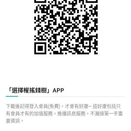
「選擇權搖錢樹」APP
下載後記得登入會員(免費)，才會有好康~ 這好康包括只
有會員才有的加值服務，推播訊息服務，不漏接第一手重
要資訊。