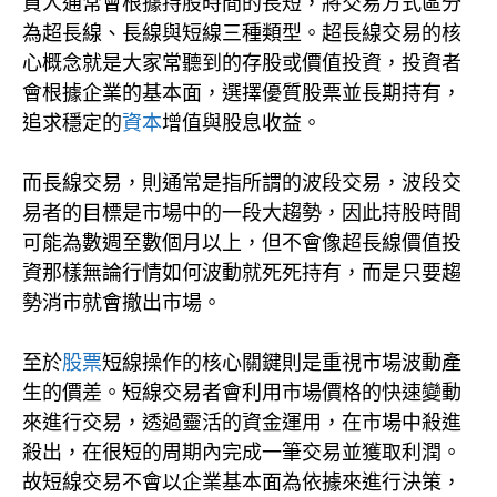
資人通常會根據持股時間的長短，將交易方式區分
為超長線、長線與短線三種類型。超長線交易的核
心概念就是大家常聽到的存股或價值投資，投資者
會根據企業的基本面，選擇優質股票並長期持有，
追求穩定的
資本
增值與股息收益。
而長線交易，則通常是指所謂的波段交易，波段交
易者的目標是市場中的一段大趨勢，因此持股時間
可能為數週至數個月以上，但不會像超長線價值投
資那樣無論行情如何波動就死死持有，而是只要趨
勢消市就會撤出市場。
至於
股票
短線操作的核心關鍵則是重視市場波動產
生的價差。短線交易者會利用市場價格的快速變動
來進行交易，透過靈活的資金運用，在市場中殺進
殺出，在很短的周期內完成一筆交易並獲取利潤。
故短線交易不會以企業基本面為依據來進行決策，