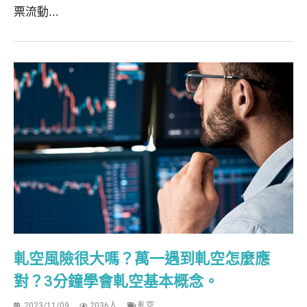
票流動...
軋空風險很大嗎？萬一遇到軋空怎麼應
對？3分鐘學會軋空基本概念。
2023/11/09
2036人
軋空