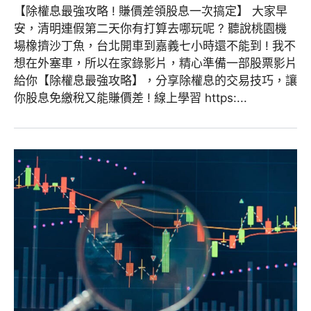
【除權息最強攻略 ! 賺價差領股息一次搞定】 大家早
安，清明連假第二天你有打算去哪玩呢 ? 聽說桃園機
場橡擠沙丁魚，台北開車到嘉義七小時還不能到 ! 我不
想在外塞車，所以在家錄影片，精心準備一部股票影片
給你【除權息最強攻略】，分享除權息的交易技巧，讓
你股息免繳稅又能賺價差 ! 線上學習 https:...