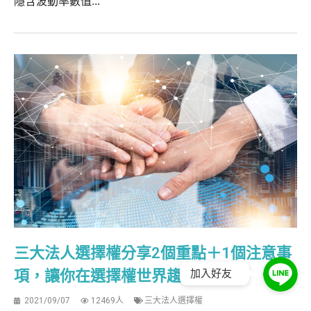
隱含波動率數值...
三大法人選擇權分享2個重點＋1個注意事
項，讓你在選擇權世界趨吉避凶！
加入好友
2021/09/07
12469人
三大法人選擇權