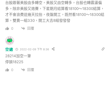
台股跟著美股由多轉空，美股又由空轉多，台股也轉震盪偏
多。除非美股又烙賽，下星期月結算看18100～18300結算，
才不會浪費這幾天拉抬，夜盤開工，既然看18100～18300結
算，雙賣一組330，開工大吉8組發發發
回覆
0
空總
2022-02-09 下午 8:36
28214加空一筆
停損18225
回覆
0