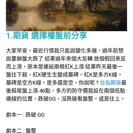
1.期貨 選擇權盤前分享
大家早安，最近行情我只能說變化多端，過年前想
說要崩盤大跌了 結果過年來個大反轉 放個假回來反
而上漲，原本是連逾兩根紅K上漲 結果昨天最後一
盤往下殺，紅K硬生生變成墓碑。紅K是多方K線，
墓碑是空方K線。是多還是空，你說呢 ?
台指期貨
最
後殺尾盤上漲 46點，多方的防守價我設在兩個低點
連線的位置，跌破GG，沒跌破看盤整，或是往上。
劇本一 : 跌破 GG
劇本二 : 盤整