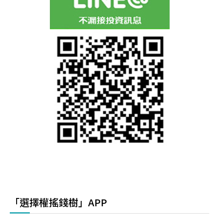
「選擇權搖錢樹」APP