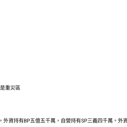
運是重災區
7.63% ，外資持有BP五億五千萬，自營持有SP三義四千萬。