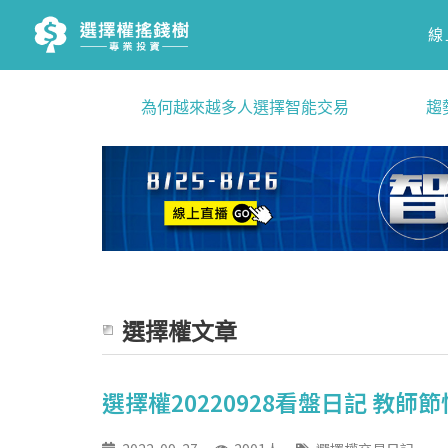
線
為何越來越多人選擇智能交易
趨
選擇權文章
選擇權20220928看盤日記 教師