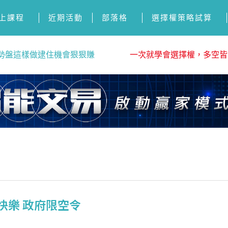
上課程
近期活動
部落格
選擇權策略試算
勢盤這樣做逮住機會狠狠賺
一次就學會選擇權，多空皆
節快樂 政府限空令