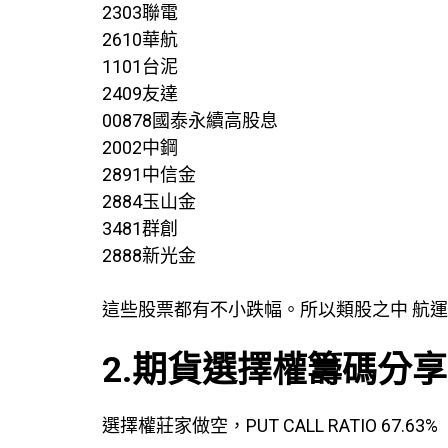
2303聯電
2610華航
1101台泥
2409友達
00878國泰永續高股息
2002中鋼
2891中信金
2884玉山金
3481群創
2888新光金
這些股票都有不小跌幅。所以類股之中 航
2.期貨選擇權籌碼分享
選擇權莊家做空，PUT CALL RATIO 6