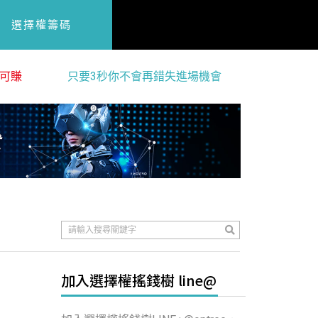
選擇權籌碼
可賺
只要3秒你不會再錯失進場機會
加入選擇權搖錢樹 line@