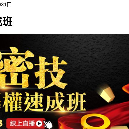
031口
成班