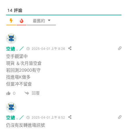
14
評論
最舊的
空總 . ／
2025-04-01 上午 8:26
空手觀望中
現貨 ＆次月皆空倉
若回測20900有守
找進塲K做多
但當冲不留倉
回覆
0
空總 . ／
2025-04-01 上午 8:52
仍沒有反轉進塲訊號