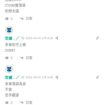
21098要落袋
別想太遠
回覆
0
空總 . ／
2025-04-01 上午 9:26
多單防守上移
20981
回覆
0
空總 . ／
2025-04-01 上午 9:40
多單落袋為安
不貪
空手觀望
回覆
0