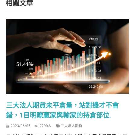
相關文章
三大法人期貨未平倉量，站對邊才不會
錯，1目明瞭贏家與輸家的持倉部位.
2023/06/05
2790人
三大法人期貨