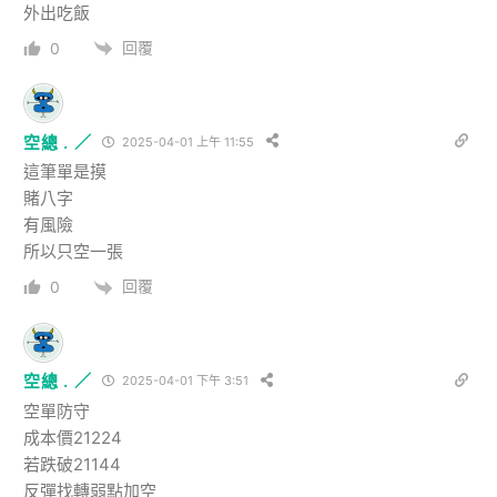
外出吃飯
回覆
0
空總 . ／
2025-04-01 上午 11:55
這筆單是摸
賭八字
有風險
所以只空一張
回覆
0
空總 . ／
2025-04-01 下午 3:51
空單防守
成本價21224
若跌破21144
反彈找轉弱點加空