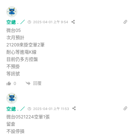
空總 . ／
2025-04-01 上午 9:54
微台05
次月預計
21209來掛空單2筆
耐心等進塲K線
目前仍多方控盤
不預掛
等訊號
回覆
0
空總 . ／
2025-04-01 上午 11:53
微台0521224空單1張
留倉
不設停損