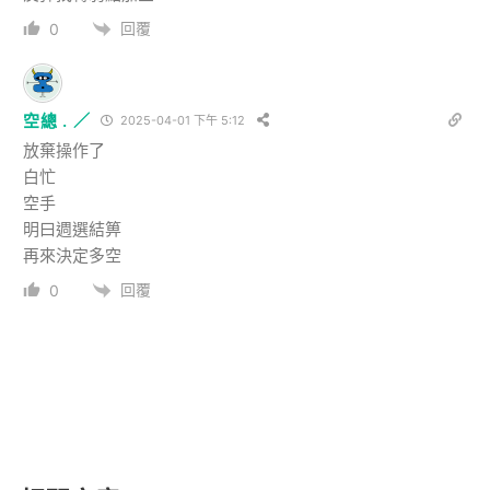
回覆
0
空總 . ／
2025-04-01 下午 5:12
放棄操作了
白忙
空手
明曰週選結箅
再來決定多空
回覆
0