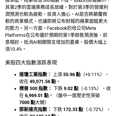
股承壓，拖累標普500指數下挫。微軟的財報顯示，
其第2季的雲端業務成長放緩，對於第3季的營運利
潤預測也較為疲軟，投資人擔心，AI是否將顛覆微
軟的商業模式，也讓即將公布財報的蘋果面臨更大
的壓力。另一方面，Facebook的母公司Meta
Platforms在公布優於預期的第1季銷售預測後，前
景唱好，抵消AI相關開支增加的憂慮，股價大幅上
漲10.4%。
美股四大指數漲跌表現
道瓊工業指數：
上漲
55.96 點
（+0.11%），
收在
49,071.56 點
。
標普 500 指數：
下跌
9.02 點
（-0.13%），收
在
6,969.01 點
。（盤中一度歷史性突破
7000 點
大關）
那斯達克指數：
下跌
172.33 點
（-0.72%），