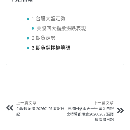
1.台股大盤走勢
美股四大指數漲跌表現
2.期貨走勢
3.期貨選擇權籌碼
上一篇文章
下一篇文章
台股拉尾盤 20260129 看盤日
高檔回落兩天一千 黃金白銀
記
比特幣都爆倉20260202 選擇
權看盤日記