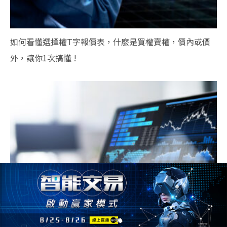
如何看懂選擇權T字報價表，什麼是買權賣權，價內或價
外，讓你1次搞懂 !