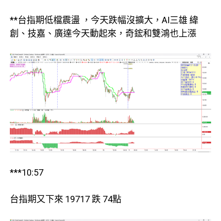
**台指期低檔震盪 ，今天跌幅沒擴大，AI三雄 緯
創、技嘉、廣達今天動起來，奇鋐和雙鴻也上漲
***10:57
台指期又下來 19717 跌 74點