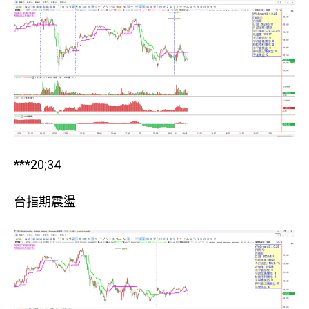
***20;34
台指期震盪