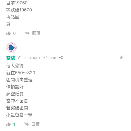
目前19760
等跌破19670
再站回
買
回覆
0
空總
2024-03-11 上午 9:18
個人覺得
就在650～820
區間橫向整理
停損設好
高空低買
當冲不留倉
若突破區間
小量留倉一筆
回覆
1