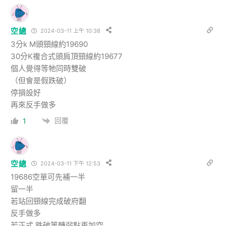
空總
2024-03-11 上午 10:38
3分k M頭頸線約19690
30分K複合式頭肩頂頸線約19677
個人覺得等牠同時雙破
（但會是假跌破）
停損設好
再來反手做多
回覆
1
空總
2024-03-11 下午 12:53
19686空單可先補一半
留一半
若站回頸線完成破府翻
反手做多
若正式 跌破等轉弱點再加空