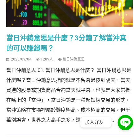
當日沖銷意思是什麼？3分鐘了解當沖真
的可以賺錢嗎？
2023/09/04
1289人
當日沖銷意思
當日沖銷意思 01. 當日沖銷意思是什麼？ 當日沖銷意思是
什麼呢？當日沖銷意思指的就是不留倉過夜到隔天，當天
買進的股票或期貨商品合約當天就平倉，也就是大家常掛
在嘴上的「當沖」，當日沖銷是一種超短線交易的形式，
當沖策略在市場裡屬於難度極高、成本極高的交易，但千
萬別誤會，世界之大高手之多，還是有很多高手...
加入好友