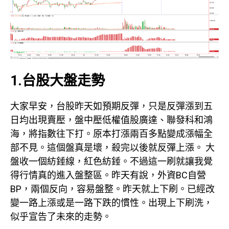
1.台股大盤走勢
大家早安，台股昨天如預期反彈，只是反彈漲到五
日均出現賣壓，盤中壓低權值股廣達、聯發科和鴻
海，將指數往下打。原本打漲兩百多點變成漲幅全
部不見。這個盤真是壞，殺完以後就反彈上漲。 大
盤收一個紡錘線，紅色紡錘。不過這一刷就讓我覺
得行情真的進入盤整區。昨天有說，外資BC自營
BP，兩個反向，容易盤整。昨天就上下刷。已經改
變一路上漲或是一路下跌的慣性。出現上下刷洗，
似乎宣告了未來的走勢。