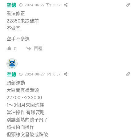
空總
2024-06-27 下午 5:52
看法修正
22850未跌破前
不做空
空手不參選
回覆
0
空總
2024-06-27 下午 6:57
頭部運動
大區間震盪盤頭
22700～232000
1～3個月來回洗搓
當冲操作 有賺要跑
別讓煮熟的鴨子飛了
照技術面操作
但頸線突發破或跌破