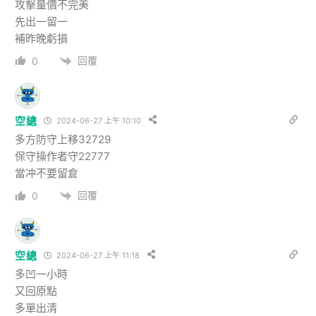
攻擊量價不完美
先出一留一
補昨晚虧損
回覆
0
空總
2024-06-27 上午 10:10
多方防守上移32729
保守操作者守22777
當冲不要留倉
回覆
0
空總
2024-06-27 上午 11:18
多凹一小時
又回原點
多單出清