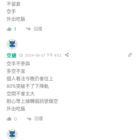
不留倉
空手
外出吃飯
回覆
1
空總
2024-06-27 下午 4:52
空手不參與
多空不宜
個人看法今晚仍會往上
80%突破不了下降軌
空間不會太大
耐心等上緣轉弱訊號做空
外出吃飯
回覆
0