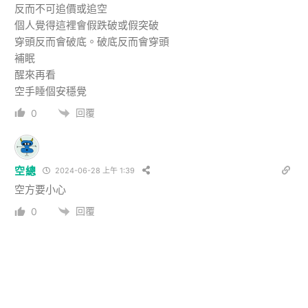
反而不可追價或追空
個人覺得這裡會假跌破或假突破
穿頭反而會破底。破底反而會穿頭
補眠
醒來再看
空手睡個安穩覺
回覆
0
空總
2024-06-28 上午 1:39
空方要小心
回覆
0