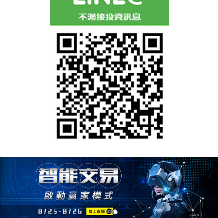
「選擇權搖錢樹」APP