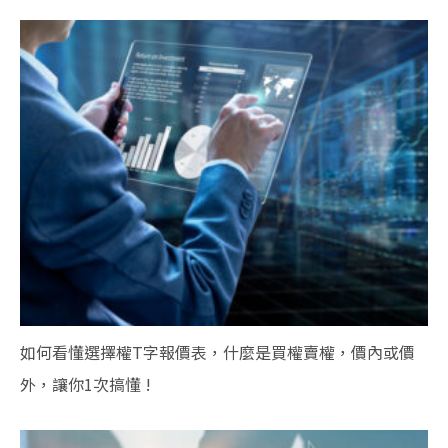
如何看懂選擇權T字報價表，什麼是買權賣權，價內或價
外，讓你1次搞懂 !